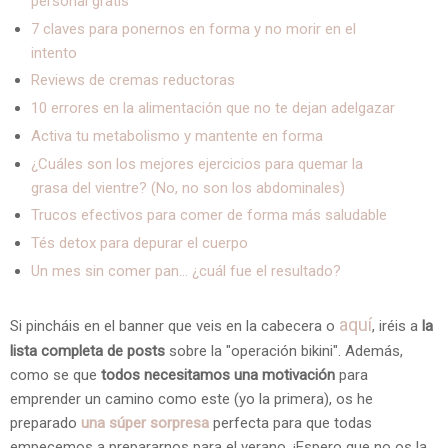
personal gratis
7 claves para ponernos en forma y no morir en el
intento
Reviews de cremas reductoras
10 errores en la alimentación que no te dejan adelgazar
Activa tu metabolismo y mantente en forma
¿Cuáles son los mejores ejercicios para quemar la
grasa del vientre? (No, no son los abdominales)
Trucos efectivos para comer de forma más saludable
Tés detox para depurar el cuerpo
Un mes sin comer pan... ¿cuál fue el resultado?
aquí
Si pincháis en el banner que veis en la cabecera o
, iréis a
la
lista completa de posts
sobre la "operación bikini". Además,
como se que
todos necesitamos una motivación
para
emprender un camino como este (yo la primera), os he
preparado
una súper sorpresa
perfecta para que todas
empecemos a prepararnos para el verano. ¡Espero que no os la