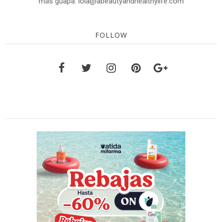
más guapa. lola@abeautyandhealthylife.com
FOLLOW