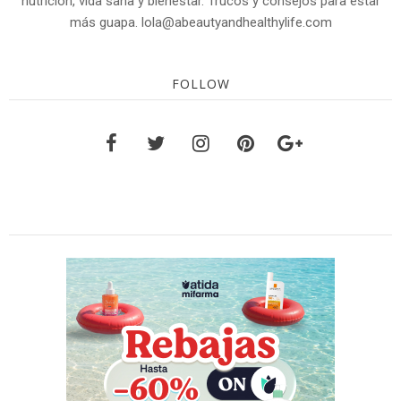
nutrición, vida sana y bienestar. Trucos y consejos para estar
más guapa. lola@abeautyandhealthylife.com
FOLLOW