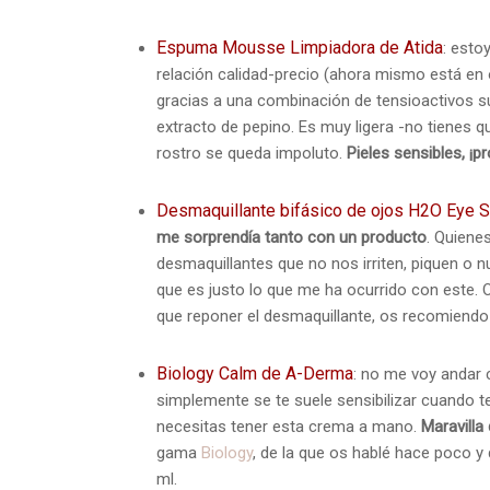
Espuma Mousse Limpiadora de Atida
: esto
relación calidad-precio (ahora mismo está en
gracias a una combinación de tensioactivos 
extracto de pepino. Es muy ligera -no tienes qu
rostro se queda impoluto.
Pieles sensibles, ¡p
Desmaquillante bifásico de ojos H2O Eye 
me sorprendía tanto con un producto
. Quiene
desmaquillantes que no nos irriten, piquen o n
que es justo lo que me ha ocurrido con este. 
que reponer el desmaquillante, os recomiendo
Biology Calm de A-Derma
: no me voy andar c
simplemente se te suele sensibilizar cuando t
necesitas tener esta crema a mano.
Maravilla
gama
Biology
, de la que os hablé hace poco y
ml.