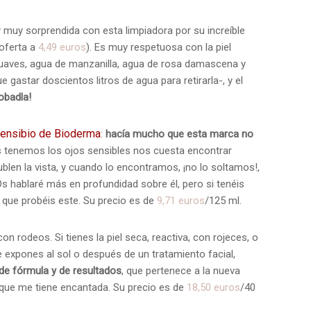
y muy sorprendida con esta limpiadora por su increíble
 oferta a
4,49 euros
). Es muy respetuosa con la piel
suaves, agua de manzanilla, agua de rosa damascena y
e gastar doscientos litros de agua para retirarla-, y el
robadla!
Sensibio de Bioderma
:
hacía mucho que esta marca no
s tenemos los ojos sensibles nos cuesta encontrar
ublen la vista, y cuando lo encontramos, ¡no lo soltamos!,
Os hablaré más en profundidad sobre él, pero si tenéis
 que probéis este. Su precio es de
9,71 euros
/125 ml.
on rodeos. Si tienes la piel seca, reactiva, con rojeces, o
e expones al sol o después de un tratamiento facial,
 de fórmula y de resultados
, que pertenece a la nueva
 que me tiene encantada. Su precio es de
18,50 euros
/40