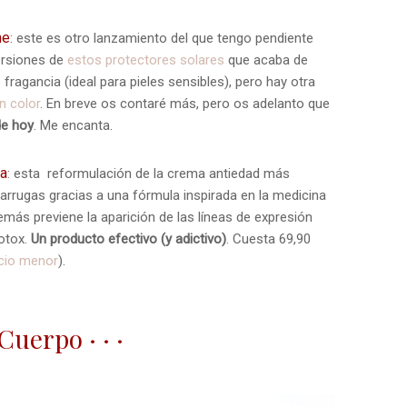
ne
: este es otro lanzamiento del que tengo pendiente
ersiones de
estos protectores solares
que acaba de
e fragancia (ideal para pieles sensibles), pero hay otra
n color
. En breve os contaré más, pero os adelanto que
de hoy
. Me encanta.
ma
: esta reformulación de la crema antiedad más
 arrugas gracias a una fórmula inspirada en la medicina
 además previene la aparición de las líneas de expresión
botox.
Un producto efectivo (y adictivo)
. Cuesta 69,90
cio menor
).
· Cuerpo · · ·