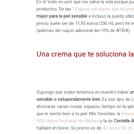
Es el 'todo en uno' que me salva la vida porque 
productos. De las
14 aguas micelares que he pro
mejor para la piel sensible
e incluso la puedo utili
precio suele ser de 11,95 euros/250 ml, pero he 
(además del cupón adicional del 10% de ATIDA).
Una crema que te soluciona la
Supongo que todas tenemos en nuestro haber
un
sensible o estupendamente bien
. Es ese tipo de 
ahorrarás varias cosas: espacio, tiempo en la ap
que le siente bien a tu piel. Mis favoritas: la
Sensai
SOS Hydra Recharge de Mádara
y la de
Centella A
hablaré en breve. Su precio es de
42 euros/50 ml
.