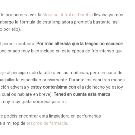
o por primera vez la
Mousse Intral de Darphin
llevaba ya más
embargo la fórmula de esta limpiadora prometía bastante, así
 por ello).
al primer contacto.
Por más alterada que la tengas no escuece
funcionado muy bien incluso en esta época de frío intenso que
je al principio solo la utilizo en las mañanas, pero en caso de
smaquillante específico previamente. Durante los casi tres meses
cción adversa y
estoy contenísima con ella
(de hecho ya estoy
 cual os hablaré en breve).
Tened en cuenta esta marca
 muy, muy grata sorpresa para mi.
ue podéis encontrar esta limpiadora en perfumerías
e a mi top de
tesoros de farmacia
.