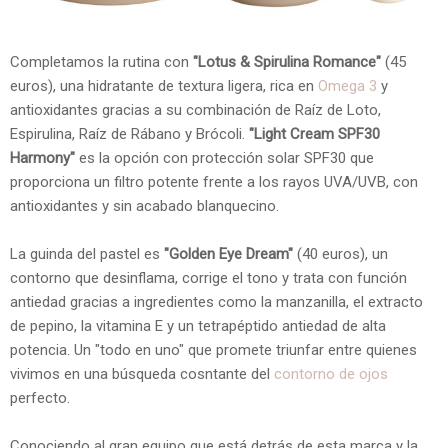
Completamos la rutina con
"Lotus & Spirulina Romance"
(45
euros), una hidratante de textura ligera, rica en
Omega 3
y
antioxidantes gracias a su combinación de Raíz de Loto,
Espirulina, Raíz de Rábano y Brócoli.
"Light Cream SPF30
Harmony"
es la opción con protección solar SPF30 que
proporciona un filtro potente frente a los rayos UVA/UVB, con
antioxidantes y sin acabado blanquecino.
La guinda del pastel es
"Golden Eye Dream"
(40 euros), un
contorno que desinflama, corrige el tono y trata con función
antiedad gracias a ingredientes como la manzanilla, el extracto
de pepino, la vitamina E y un tetrapéptido antiedad de alta
potencia. Un "todo en uno" que promete triunfar entre quienes
vivimos en una búsqueda cosntante del
contorno de ojos
perfecto.
Conociendo al gran equipo que está detrás de esta marca y la