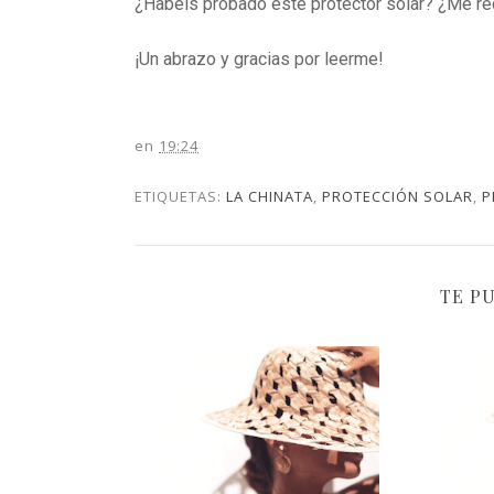
¿Habéis probado este protector solar? ¿Me re
¡Un abrazo y gracias por leerme!
en
19:24
ETIQUETAS:
LA CHINATA
,
PROTECCIÓN SOLAR
,
P
TE P