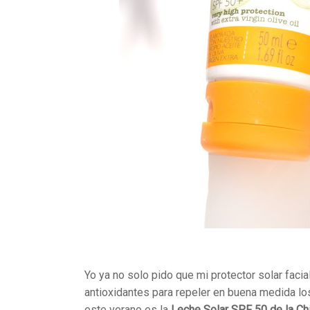
Yo ya no solo pido que mi protector solar faci
antioxidantes para repeler en buena medida los
este verano es la
Leche Solar SPF 50 de la Ch