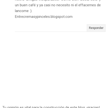
un buen café y ya casi no necesito ni el effacernes de
lancome :).
Entrecremasypinceles.blogspot.com
Responder
Tu opinión es vital para la construcción de este blog, ¡gracias!