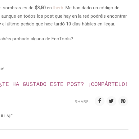
 de sombras es de
$3,50
en
Iherb
. Me han dado un código
de
,
aunque en todos los post que hay en la red podréis encontrar
el último pedido que hice tardó 10 días hábiles en llegar
.
¿Habéis probado alguna de EcoTools?
me!
¿TE HA GUSTADO ESTE POST? ¡
COMPÁRTELO!
SHARE:
ILLAJE