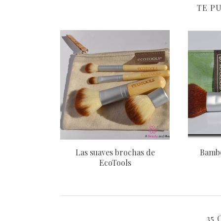
TE P
Las suaves brochas de
Bambo
EcoTools
35