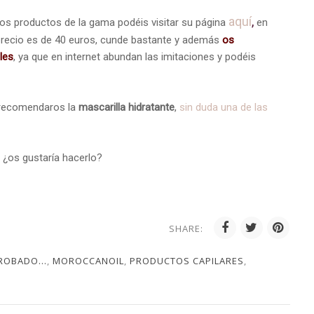
aquí
,
ros productos de la gama podéis visitar su página
en
precio es de 40 euros, cunde bastante y además
os
les
, ya que en internet abundan las imitaciones y podéis
e recomendaros la
mascarilla hidratante
,
sin duda una de las
 ¿os gustaría hacerlo?
SHARE:
ROBADO...
,
MOROCCANOIL
,
PRODUCTOS CAPILARES
,