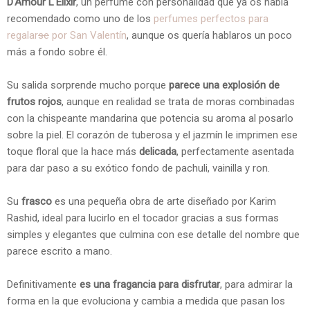
D'Amour L'Elixir
, un perfume con personalidad que ya os había
recomendado como uno de los
perfumes perfectos para
regalar
se
por San Valentín
, aunque os quería hablaros un poco
más a fondo sobre él.
Su salida sorprende mucho porque
parece una explosión de
frutos rojos
, aunque en realidad se trata de moras combinadas
con la chispeante mandarina que potencia su aroma al posarlo
sobre la piel. El corazón de tuberosa y el jazmín le imprimen ese
toque floral que la hace más
delicada
, perfectamente asentada
para dar paso a su exótico fondo de pachuli, vainilla y ron.
Su
frasco
es una pequeña obra de arte diseñado por Karim
Rashid, ideal para lucirlo en el tocador gracias a sus formas
simples y elegantes que culmina con ese detalle del nombre que
parece escrito a mano.
Definitivamente
es una fragancia para disfrutar
, para admirar la
forma en la que evoluciona y cambia a medida que pasan los