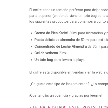
El cofre tiene un tamaño perfecto para dejar sobr
parte superior (en donde viene un tote bag de te
los siguientes productos para ponernos a punto a
Crema de Pies Karité
, 30ml para hidratarlos y 
Pasta delicia de almendra
de 50 ml para exfolia
Concentrado de Leche Almendra
de 70ml para t
Gel de verbena
70ml.
Un tote bag
para llevara la playa.
El cofre está disponible en tiendas y en la web a 
¿Os gusta este tipo de lanzamientos?. ¿Lo compr
¡Que tengáis un buen día y gracias por leerme!
¿TE HA GUSTADO ESTE POST? ¡
CO