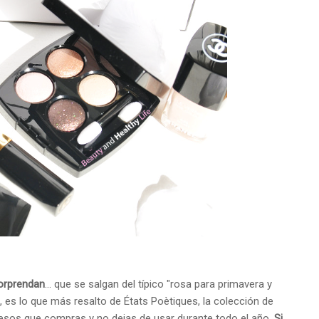
sorprendan
... que se salgan del típico "rosa para primavera y
), es lo que más resalto de États Poètiques, la colección de
 esos que compras y no dejas de usar durante todo el año.
Si