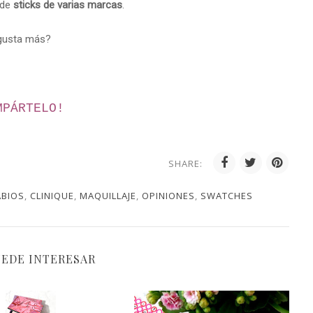
 de
sticks de varias marcas
.
 gusta más?
MPÁRTELO!
SHARE:
ABIOS
,
CLINIQUE
,
MAQUILLAJE
,
OPINIONES
,
SWATCHES
UEDE INTERESAR