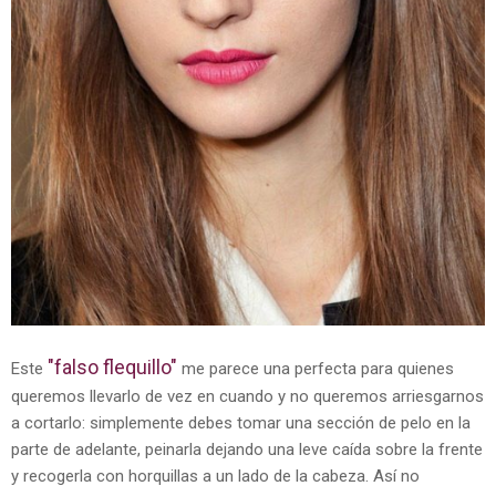
"falso flequillo"
Este
me parece una perfecta para quienes
queremos llevarlo de vez en cuando y no queremos arriesgarnos
a cortarlo: simplemente debes tomar una sección de pelo en la
parte de adelante, peinarla dejando una leve caída sobre la frente
y recogerla con horquillas a un lado de la cabeza. Así no