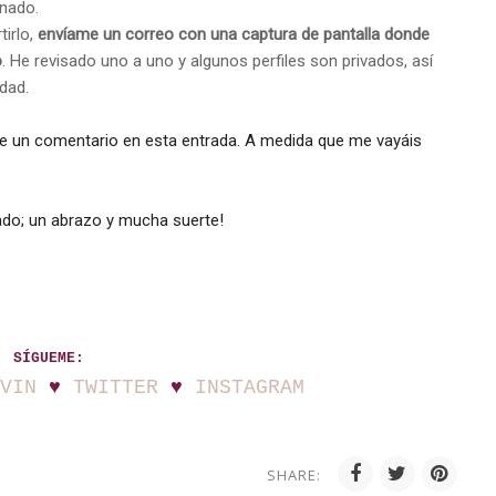
onado.
tirlo,
envíame un correo con una captura de pantalla donde
o
. He revisado uno a uno y algunos perfiles son privados, así
idad.
dme un comentario en esta entrada. A medida que me vayáis
ado; un abrazo y mucha suerte!
SÍGUEME:
VIN
♥
TWITTER
♥
INSTAGRAM
SHARE: