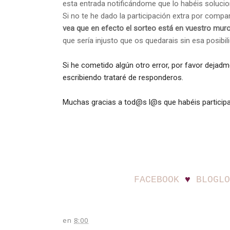
esta entrada notificándome que lo habéis soluci
Si no te he dado la participación extra por compar
vea que en efecto el sorteo está en vuestro mur
que sería injusto que os quedarais sin esa posibil
Si he cometido algún otro error, por favor deja
escribiendo trataré de responderos.
Muchas gracias a tod@s l@s que habéis particip
FACEBOOK
♥
BLOGLO
en
8:00