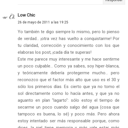
Responder
Low Chic
26 de mayo de 2011 a las 19:25
Yo también te digo siempre lo mismo, pero lo pienso
de verdad... ¡otra vez has vuelto a conquistarme! Por
tu claridad, corrección y conocimiento con los que
elaboras los post, ¡cada día te superas!
Este me parece muy interesante y me hace sentirme
un poco culpable... Como ya sabes, soy hiper-blanca,
y teóricamente debería protegerme mucho... pero
reconozco que el factor más alto que uso es el 30 y
sólo los primeros días. Es cierto que ya no tomo el
sol directamente como lo hacía antes, y que ya no
aguanto en plan "lagarto": sólo estoy el tiempo de
secarme un poco cuando salgo del agua (cosa que
tampoco es buena, lo sé) y poco más. Pero ahora
estoy intentado ser más responsable porque, como
dices, la piel tiene memoria y más vale estar más