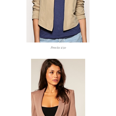
Precio:
50
£