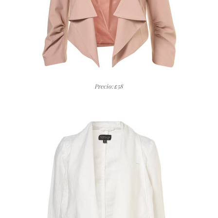
Precio:
58
£